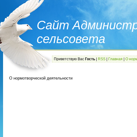
Сайт Администр
сельсовета
Приветствую Вас
Гость
|
RSS
|
Главная
|
О нор
О нормотворческой деятельности