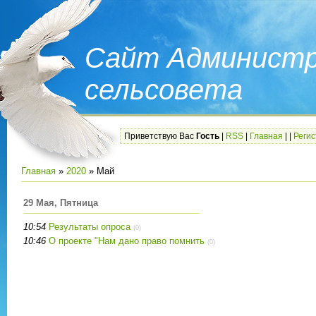
Сайт Администр
сельсовета
Приветствую Вас
Гость
|
RSS
|
Главная
|
|
Реги
Главная
»
2020
»
Май
29 Мая, Пятница
10:54
Результаты опроса
(0)
10:46
О проекте "Нам дано право помнить
(0)