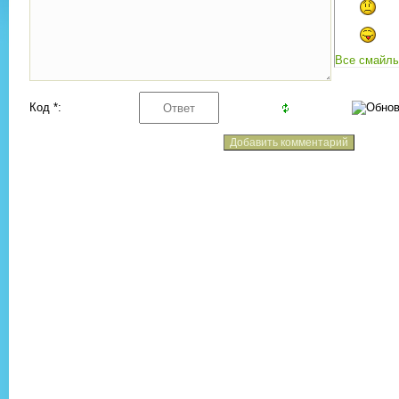
Все смайл
Код *: