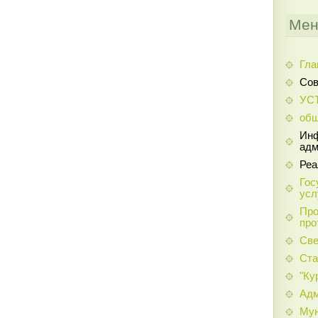
Мен
Гла
Сов
УС
общ
Инф
адм
Реа
Гос
усл
Про
про
Све
Ста
"Ку
Адм
Мун