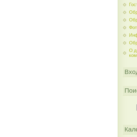
Гос
Обр
Обр
Фо
Инф
Обр
О д
ком
Вхо
Пои
Кал