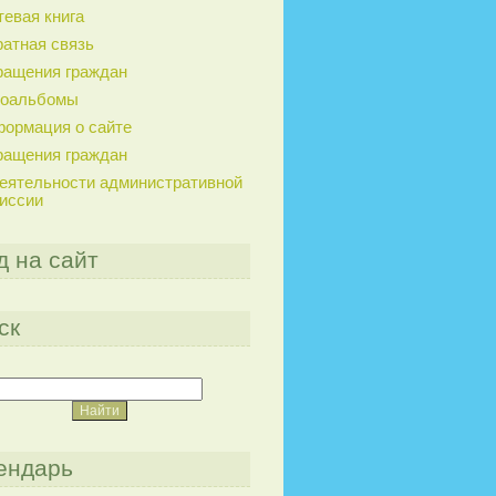
тевая книга
атная связь
ащения граждан
тоальбомы
ормация о сайте
ащения граждан
еятельности административной
иссии
д на сайт
ск
ендарь