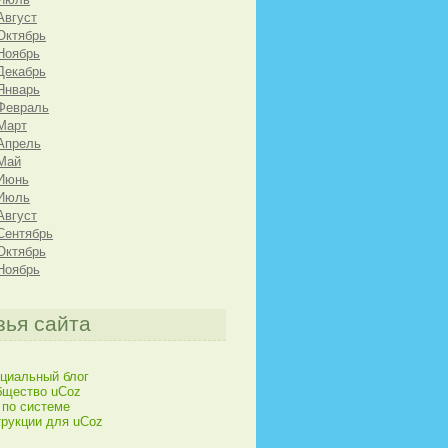
Август
Октябрь
Ноябрь
Декабрь
Январь
Февраль
Март
Апрель
Май
 Июнь
 Июль
Август
Сентябрь
Октябрь
Ноябрь
зья сайта
циальный блог
бщество uCoz
 по системе
рукции для uCoz