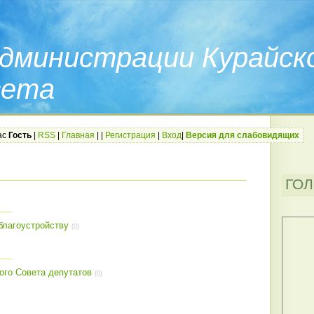
дминистрации Курайск
вета
ас
Гость
|
RSS
|
Главная
|
|
Регистрация
|
Вход
|
Версия для слабовидящих
ГО
благоустройству
(0)
ого Совета депутатов
(0)