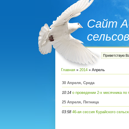
Сайт А
сельсо
Приветствую В
Главная
»
2014
»
Апрель
30 Апреля, Среда
10:14
о проведении 2-х месячника по 
25 Апреля, Пятница
03:58
46-ая сессия Курайского сельск