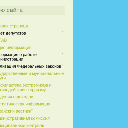
ю сайта
вная страница
ет депутатов
ТАВ
ая информация
ормация о работе
инистрации
лизация Федеральных законов
ударственные и муниципальные
уги
филактика экстремизма и
тиводействие терризму
дения о доходах
тистическая информация
райский вестник"
инистративная комиссия
иципальный контроль