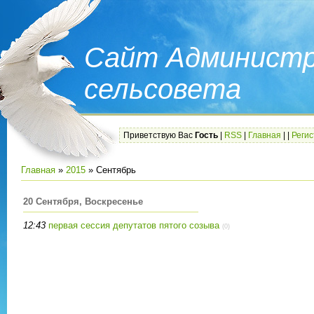
Сайт Администр
сельсовета
Приветствую Вас
Гость
|
RSS
|
Главная
|
|
Реги
Главная
»
2015
»
Сентябрь
20 Сентября, Воскресенье
12:43
первая сессия депутатов пятого созыва
(0)