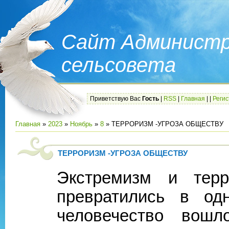
Сайт Администр
сельсовета
Приветствую Вас
Гость
|
RSS
|
Главная
|
|
Реги
Главная
»
2023
»
Ноябрь
»
8
» ТЕРРОРИЗМ -УГРОЗА ОБЩЕСТВУ
ТЕРРОРИЗМ -УГРОЗА ОБЩЕСТВУ
Экстремизм и тер
превратились в од
человечество вошл