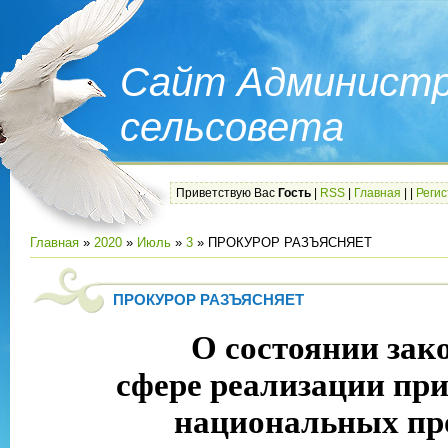
Сайт Администр
сельсовета
Приветствую Вас
Гость
|
RSS
|
Главная
|
|
Реги
Главная
»
2020
»
Июль
»
3
» ПРОКУРОР РАЗЪЯСНЯЕТ
ПРОКУРОР РАЗЪЯСНЯЕТ
О состоянии зак
сфере реализации пр
национальных пр