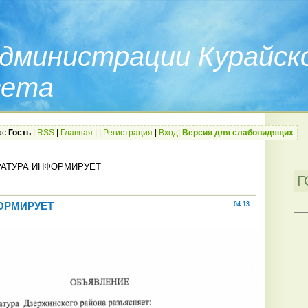
дминистрации Курайск
вета
ас
Гость
|
RSS
|
Главная
|
|
Регистрация
|
Вход
|
Версия для слабовидящих
РАТУРА ИНФОРМИРУЕТ
Г
ОРМИРУЕТ
04:13