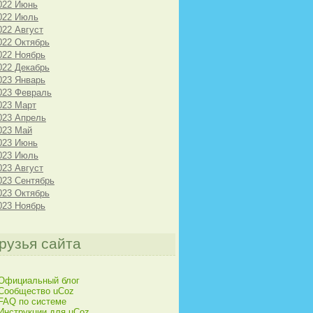
022 Июнь
022 Июль
022 Август
022 Октябрь
022 Ноябрь
022 Декабрь
023 Январь
023 Февраль
023 Март
023 Апрель
023 Май
023 Июнь
023 Июль
023 Август
023 Сентябрь
023 Октябрь
023 Ноябрь
рузья сайта
Официальный блог
Сообщество uCoz
FAQ по системе
Инструкции для uCoz