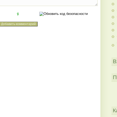
В
П
К