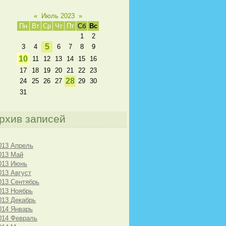
«
Июль 2023
»
Пн
Вт
Ср
Чт
Пт
Сб
Вс
1
2
5
3
4
6
7
8
9
10
11
12
13
14
15
16
17
18
19
20
21
22
23
28
24
25
26
27
29
30
31
рхив записей
013 Апрель
013 Май
013 Июнь
013 Август
013 Сентябрь
013 Ноябрь
013 Декабрь
014 Январь
014 Февраль