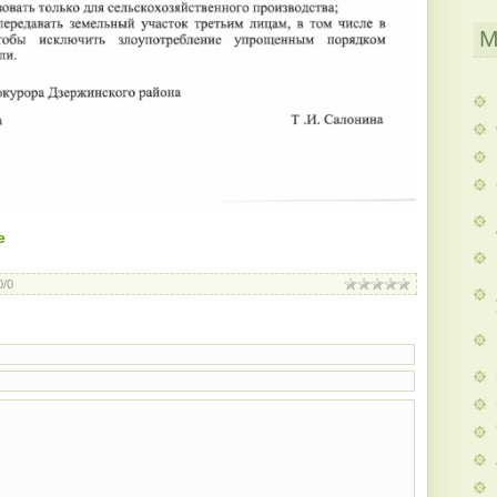
М
е
0
/
0