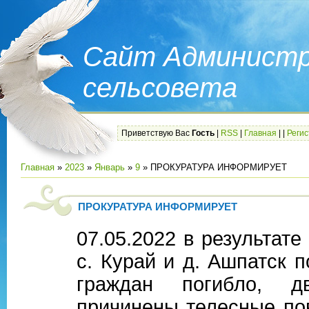
Сайт Администр
сельсовета
Приветствую Вас
Гость
|
RSS
|
Главная
|
|
Реги
Главная
»
2023
»
Январь
»
9
» ПРОКУРАТУРА ИНФОРМИРУЕТ
ПРОКУРАТУРА ИНФОРМИРУЕТ
07.05.2022 в результате
с. Курай и д. Ашпатск 
граждан погибло, д
причинены телесные по