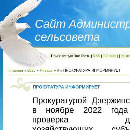
Сайт Администр
сельсовета
Приветствую Вас
Гость
|
RSS
|
Главная
|
|
Реги
Главная
»
2023
»
Январь
»
9
» ПРОКУРАТУРА ИНФОРМИРУЕТ
ПРОКУРАТУРА ИНФОРМИРУЕТ
Прокуратурой Дзержинс
в ноябре 2022 года
проверка деяте
хозяйствующих суб