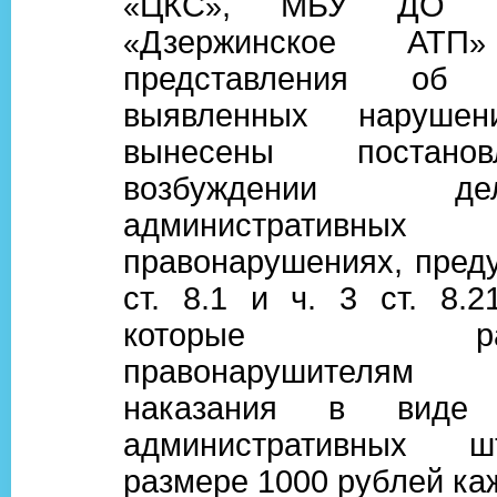
ЦКС
, МБУ ДО Ц
«
»
Дзержинское АТП
«
»
представления об у
выявленных нарушен
вынесены постано
возбуждении 
административных
правонарушениях, пред
ст. 8.1 и ч. 3 ст. 8.
которые рассм
правонарушителям
наказания в виде 
административных 
размере 1000 рублей ка