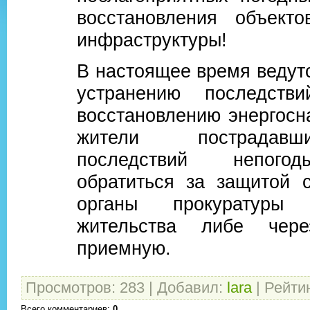
восстановления объекто
инфраструктуры!
В настоящее время ведут
устранению последстви
восстановлению энергосн
жители пострадав
последствий непого
обратиться за защитой 
органы прокуратуры
жительства либе чере
приемную.
Просмотров
:
283
|
Добавил
:
lara
|
Рейти
Всего комментариев
:
0