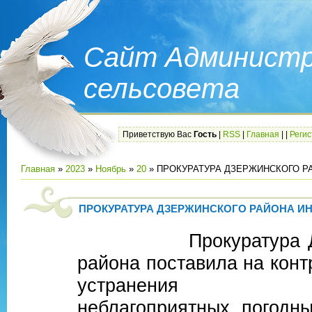
Сайт Администр
сельсовета
Приветствую Вас
Гость
|
RSS
|
Главная
|
|
Реги
Главная
»
2023
»
Ноябрь
»
20
» ПРОКУРАТУРА ДЗЕРЖИНСКОГО 
ПРОКУРАТУРА ДЗЕРЖИНСКОГО РАЙОНА И
Прокуратура Дзер
района поставила на конт
устранения пос
неблагоприятных погодн