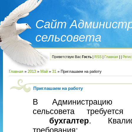
Сайт Администр
сельсовета
Приветствую Вас
Гость
|
RSS
|
Главная
|
|
Реги
Главная
»
2013
»
Май
»
31
» Приглашаем на работу
Приглашаем на работу
В Администрацию К
сельсовета требуе
бухгалтер
. Квалиф
требования: 