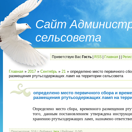
Сайт Администр
сельсовета
Приветствую Вас
Гость
|
RSS
|
Главная
|
|
Реги
Главная
»
2017
»
Сентябрь
»
21
» определено место первичного сбо
размещения ртутьсодержащих ламп на территории сельсовета
определено место первичного сбора и врем
размещения ртутьсодержащих ламп на терри
Определено место сбора, временного размещения рт
того, данным постановлением утверждена инструкци
хранению ртутьсодержащих ламп, назначено ответстве
Просмотров
:
516
|
Добавил
:
lara
|
Рейтинг
:
0.0
/
0