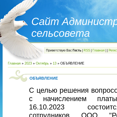
Сайт Администр
сельсовета
Приветствую Вас
Гость
|
RSS
|
Главная
|
|
Реги
Главная
»
2023
»
Октябрь
»
13
» ОБЪЯВЛЕНИЕ
ОБЪЯВЛЕНИЕ
С целью решения вопросо
с начислением плат
16.10.2023 состои
сотрудников ООО "Рец