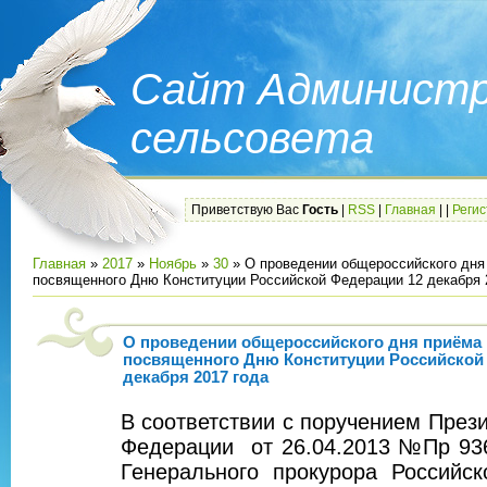
Сайт Администр
сельсовета
Приветствую Вас
Гость
|
RSS
|
Главная
|
|
Реги
Главная
»
2017
»
Ноябрь
»
30
» О проведении общероссийского дня
посвященного Дню Конституции Российской Федерации 12 декабря 
О проведении общероссийского дня приёма 
посвященного Дню Конституции Российской
декабря 2017 года
В соответствии с поручением През
Федерации от 26.04.2013 №Пр 93
Генерального прокурора Российс