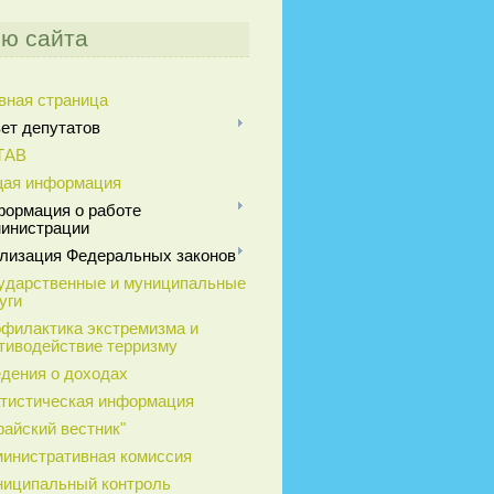
ю сайта
вная страница
ет депутатов
ТАВ
ая информация
ормация о работе
инистрации
лизация Федеральных законов
ударственные и муниципальные
уги
филактика экстремизма и
тиводействие терризму
дения о доходах
тистическая информация
райский вестник"
инистративная комиссия
иципальный контроль