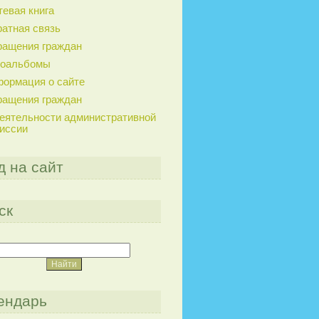
тевая книга
атная связь
ащения граждан
тоальбомы
ормация о сайте
ащения граждан
еятельности административной
иссии
д на сайт
ск
ендарь