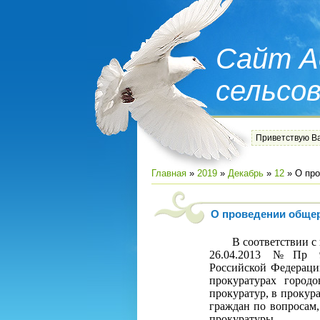
Сайт А
сельсо
Приветствую В
Главная
»
2019
»
Декабрь
»
12
» О про
О проведении общер
В соответствии с по
26.04.2013 №Пр 93
Российской Федерации
прокуратурах город
прокуратур, в прокур
граждан по вопросам
прокуратуры.