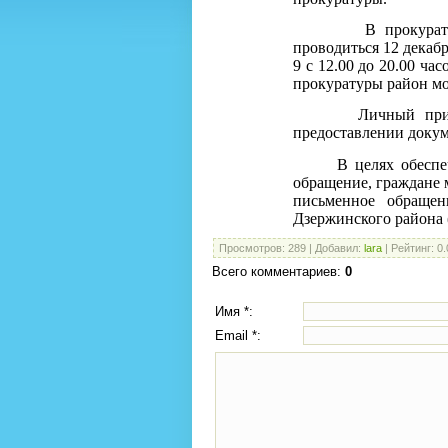
В прокуратуре Дз
проводиться 12 декабр
9 с 12.00 до 20.00 ч
прокуратуры район мо
Личный прием пр
предоставлении докум
В целях обеспечен
обращение, граждане 
письменное обращен
Дзержинского района 
Просмотров
:
289
|
Добавил
:
lara
|
Рейтинг
:
0.
Всего комментариев
:
0
Имя *:
Email *: