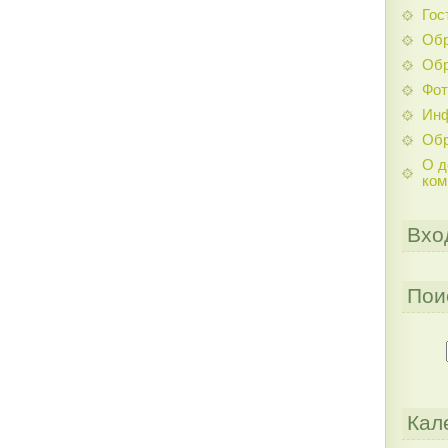
Гос
Обр
Обр
Фо
Инф
Обр
О д
ком
Вхо
Пои
Кал