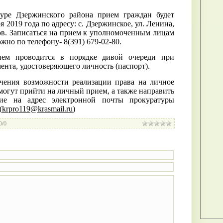
ержинского района прием граждан будет
я 2019 года по адресу: с. Дзержинское, ул. Ленина,
асов. Записаться на прием к уполномоченным лицам
жно по телефону- 8(391) 679-02-80.
оводится в порядке дивой очереди при
ента, удостоверяющего личность (паспорт).
ия возможности реализации права на личное
могут прийти на личный прием, а также направить
ие на адрес электронной почты прокуратуры
(
krpro
119@
krasmail
.
ru
)
0
/
0