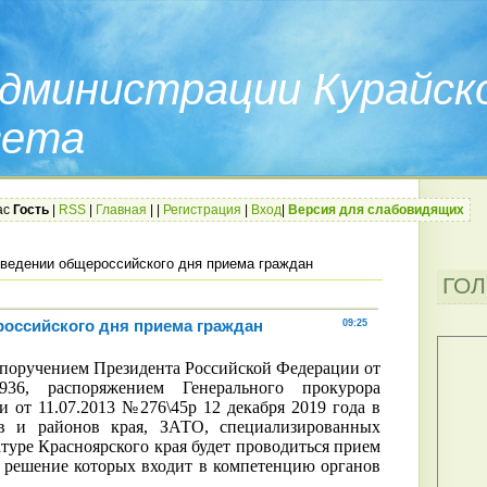
дминистрации Курайск
вета
ас
Гость
|
RSS
|
Главная
|
|
Регистрация
|
Вход
|
Версия для слабовидящих
ведении общероссийского дня приема граждан
ГО
оссийского дня приема граждан
09:25
ручением Президента Российской Федерации от
6, распоряжением Генерального прокурора
 от 11.07.2013 №276\45р 12 декабря 2019 года в
ов и районов края, ЗАТО, специализированных
атуре Красноярского края будет проводиться прием
, решение которых входит в компетенцию органов