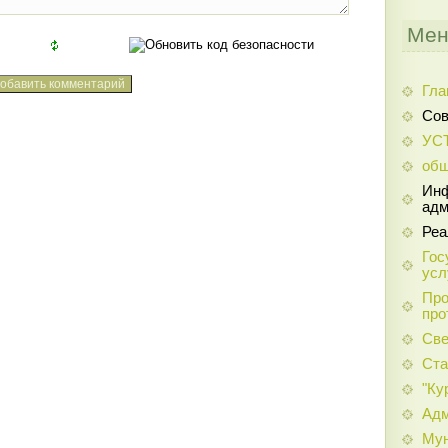
Мен
Гла
Сов
УС
общ
Инф
адм
Реа
Гос
усл
Про
про
Све
Ста
"Ку
Адм
Мун