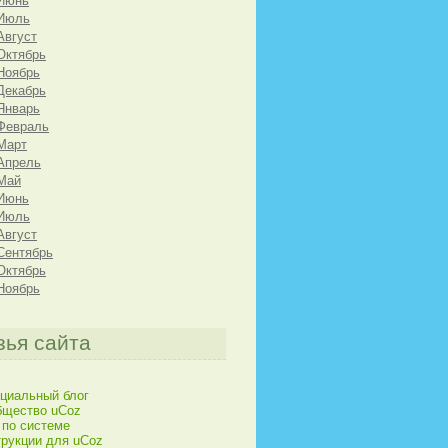
 Июнь
 Июль
Август
Октябрь
Ноябрь
Декабрь
Январь
Февраль
Март
Апрель
Май
 Июнь
 Июль
Август
Сентябрь
Октябрь
Ноябрь
зья сайта
циальный блог
бщество uCoz
 по системе
рукции для uCoz