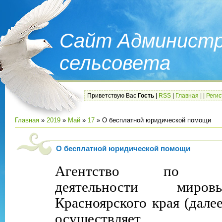
Сайт Администр
сельсовета
Приветствую Вас
Гость
|
RSS
|
Главная
|
|
Реги
Главная
»
2019
»
Май
»
17
» О бесплатной юридической помощи
О бесплатной юридической помощи
Агентство по обе
деятельности миро
Красноярского края (дале
осуществляет орг