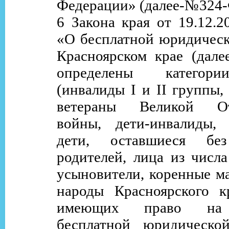
Федерации» (далее-№324-Ф
6 Закона края от 19.12.
«О бесплатной юридичес
Красноярском крае (далее
определены категор
(инвалиды
I
и
II
группы,
ветераны Великой Оте
войны, дети-инвалиды, 
дети, оставшиеся без
родителей, лица из числа
усыновители, коренные м
народы Красноярского к
имеющих право на 
бесплатной юридическ