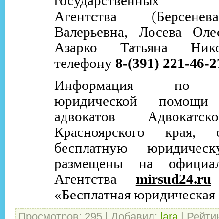
государственных п
Агентства (Берсене
Валерьевна, Лосева Оле
Азарко Татьяна Ник
телефону
8-(391) 221-46-2
Информация по бе
юридической помощи
адвокатов Адвокатс
Красноярского края, 
бесплатную юридичес
размещены на официал
Агентства
mirsud24.ru
«Бесплатная юридическая
Просмотров
:
295
|
Добавил
:
lara
|
Рейти