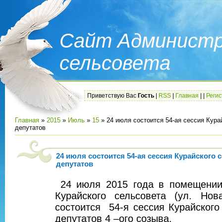
Сайт Администр
сельсовета
Приветствую Вас
Гость
|
RSS
|
Главная
|
|
Реги
Главная
»
2015
»
Июль
»
15
» 24 июля состоится 54-ая сессия Кура
депутатов
24 июля состоится 54-ая сессия Курайского 
депутатов
24 июля 2015 года в помещени
Курайского сельсовета (ул. Нов
состоится 54-я сессия Курайского
депутатов 4 –ого созыва.