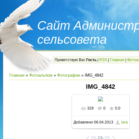
Сайт Администр
сельсовета
Приветствую Вас
Гость
|
RSS
|
Главная
|
Фотоа
Главная
»
Фотоальбом
»
Фотографии
» IMG_4842
IMG_4842
329
0
0.0
В реальном размере
Добавлено
06.04.2013
lara
1600x1066
/ 202.6Kb