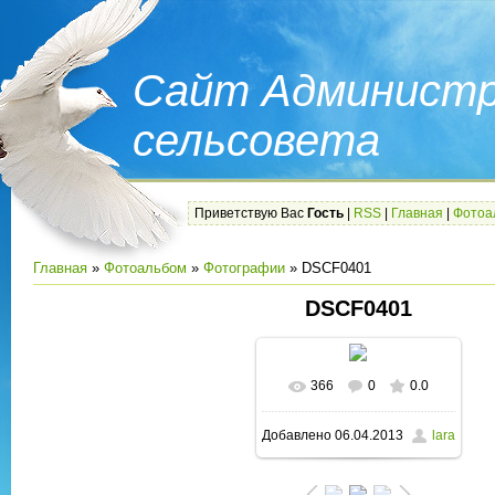
Сайт Администр
сельсовета
Приветствую Вас
Гость
|
RSS
|
Главная
|
Фотоа
Главная
»
Фотоальбом
»
Фотографии
» DSCF0401
DSCF0401
366
0
0.0
В реальном размере
Добавлено
06.04.2013
lara
1600x1200
/ 204.4Kb